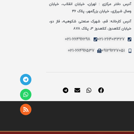
آدرس دفتر مرکزی : تهران، خیابان انقلاب، خیابان
وصال شیرازی، خیابان بزرگمهر، پلاک ۴۶
آدرس کارخانه: قم، شهرک صنعتی شکوهیه، فاز دو،
خیابان کلاهدوز، کلاهدوز ۳، پلاک ۸۷۸
021-66496298
021-26403327
021-66496537
09129227051